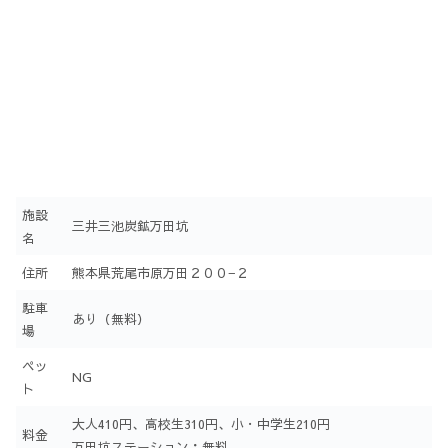
施設
三井三池炭鉱万田坑
名
住所
熊本県荒尾市原万田２００−２
駐車
あり（無料）
場
ペッ
NG
ト
大人410円、高校生310円、小・中学生210円
料金
万田坑ステーション：無料