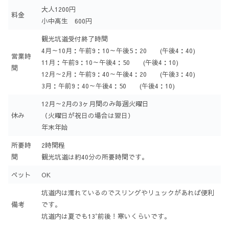
大人1200円
料金
小中高生 600円
観光坑道受付終了時間
4月～10月：午前9：10～午後5：20 (午後4：40)
営業時
11月：午前9：10～午後4：50 (午後4：10)
間
12月～2月：午前9：40～午後4：20 (午後3：40)
3月：午前9：40～午後4：50 (午後4：10)
12月～2月の3ヶ月間のみ毎週火曜日
休み
（火曜日が祝日の場合は翌日）
年末年始
所要時
2時間程
間
観光坑道は約40分の所要時間です。
ペット
OK
坑道内は濡れているのでスリングやリュックがあれば便利
備考
です。
坑道内は夏でも13°前後！寒いくらいです。