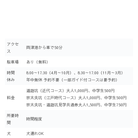
アクセ
両津港から車で50分
ス
駐車場
あり（無料）
時間
8:00～17:30（4月～10月）、8:30～17:00（11月～3月）
休み
年中無休 予約不要（一部ガイド付コースは要予約）
道遊坑（近代コース）大人1,000円、中学生500円
料金
宗太夫坑（江戸時代コース）大人1,000円、中学生500円
宗太夫坑・道遊坑見学共通券大人1,500円、中学生750円
所要時
時間程度
間
犬
犬連れOK