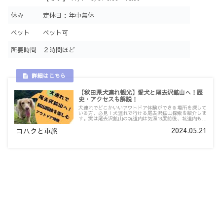
休み
定休日：年中無休
ペット
ペット可
所要時間
２時間ほど
【秋田県犬連れ観光】愛犬と尾去沢鉱山へ！歴
史・アクセスも解説！
犬連れでどこかいいアウトドア体験ができる場所を探して
いる方、必見！犬連れで行ける尾去沢鉱山探索を紹介しま
す。実は尾去沢鉱山の坑道内は気温13度前後、坑道内もか
なり広く歩いて1時間以上かかるので程よい運動にもなる
2024.05.21
場所です。この記事を読めばこれからの時期の犬連れでの
コハクと車旅
お出かけスポットの候補になること間違いなし！