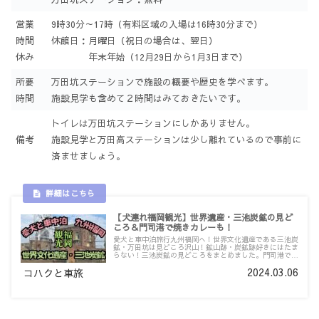
営業
9時30分～17時（有料区域の入場は16時30分まで）
時間
休館日：月曜日（祝日の場合は、翌日）
休み
年末年始（12月29日から1月3日まで）
所要
万田坑ステーションで施設の概要や歴史を学べます。
時間
施設見学も含めて２時間はみておきたいです。
トイレは万田坑ステーションにしかありません。
備考
施設見学と万田高ステーションは少し離れているので事前に
済ませましょう。
【犬連れ福岡観光】世界遺産・三池炭鉱の見ど
ころ＆門司港で焼きカレーも！
愛犬と車中泊旅行九州福岡へ！世界文化遺産である三池炭
鉱・万田坑は見どころ沢山！鉱山跡・炭鉱跡好きにはたま
らない！三池炭鉱の見どころをまとめました。門司港で犬
と行ける焼きカレーの店も紹介します！
2024.03.06
コハクと車旅