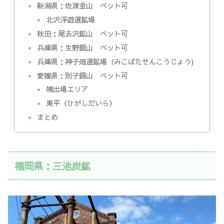
新潟県：佐渡金山 ペット可
北沢浮遊選鉱場
秋田：尾去沢鉱山 ペット可
兵庫県：生野銀山 ペット可
兵庫県：神子畑選鉱場（みこばたせんこうじょう)
愛媛県：別子銅山 ペット可
端出場エリア
東平（ひがしだいら）
まとめ
福岡県：三池炭鉱