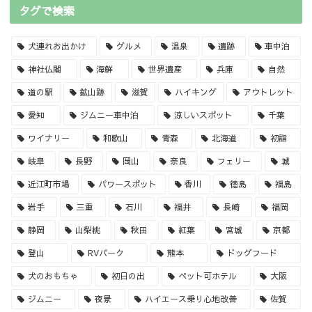
タグで検索
犬連れお出かけ
グルメ
温泉
遺跡
車中泊
神社仏閣
海鮮
世界遺産
兵庫
自然
道の駅
鉱山跡
滋賀
ハイキング
アウトレット
愛知
ジムニー車中泊
涼しいスポット
千葉
ワイナリー
和歌山
青森
北海道
初詣
岐阜
長野
岡山
奈良
フェリー
城
近江町市場
パワースポット
香川
徳島
福島
岩手
三重
石川
福井
長崎
福岡
静岡
山梨桃
秋田
紅葉
宮城
京都
登山
RVパーク
熊本
ドッグフード
犬のおもちゃ
初日の出
ペット可ホテル
大阪
ジムニー
夜景
ハイエース乗り心地改善
佐賀