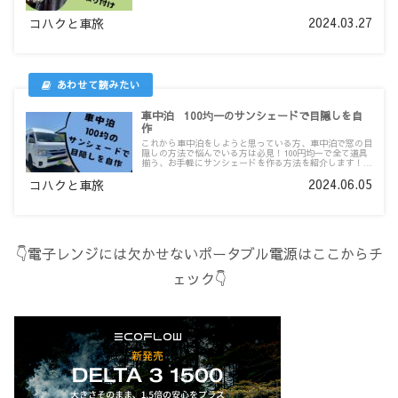
事ができます。この記事を読めば天井収納の自作DIYの参
考になる事間違いなし！
2024.03.27
コハクと車旅
車中泊 100圴一のサンシェードで目隠しを自
作
これから車中泊をしようと思っている方、車中泊で窓の目
隠しの方法で悩んでいる方は必見！100円均一で全て道具
揃う、お手軽にサンシェードを作る方法を紹介します！車
中泊をする際に目隠しは必須！ぜひ参考にしてみてくださ
2024.06.05
い。
コハクと車旅
👇電子レンジには欠かせないポータブル電源はここからチ
ェック👇