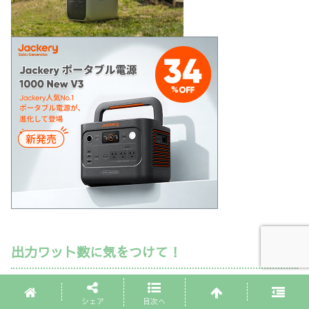
出力ワット数に気をつけて！
電子レンジは「消費電力1000W」「出力600W」みたい
シェア
目次へ