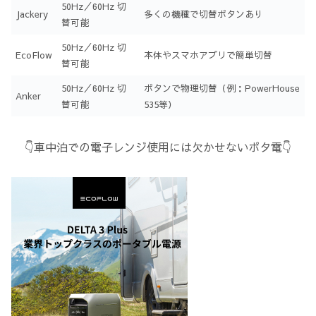
50Hz／60Hz 切
Jackery
多くの機種で切替ボタンあり
替可能
50Hz／60Hz 切
EcoFlow
本体やスマホアプリで簡単切替
替可能
50Hz／60Hz 切
ボタンで物理切替（例：PowerHouse
Anker
替可能
535等）
👇車中泊での電子レンジ使用には欠かせないポタ電👇