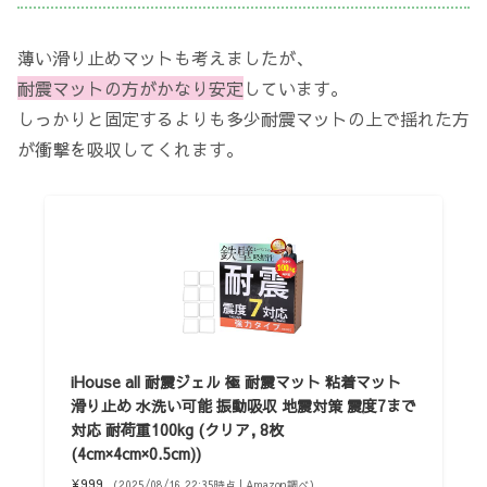
薄い滑り止めマットも考えましたが、
耐震マットの方がかなり安定
しています。
しっかりと固定するよりも多少耐震マットの上で揺れた方
が衝撃を吸収してくれます。
iHouse all 耐震ジェル 極 耐震マット 粘着マット
滑り止め 水洗い可能 振動吸収 地震対策 震度7まで
対応 耐荷重100kg (クリア, 8枚
(4cm×4cm×0.5cm))
¥999
（2025/08/16 22:35時点 | Amazon調べ）