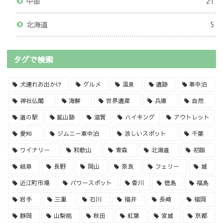
中部
21
北海道
5
タグで検索
犬連れお出かけ
グルメ
温泉
遺跡
車中泊
神社仏閣
海鮮
世界遺産
兵庫
自然
道の駅
鉱山跡
滋賀
ハイキング
アウトレット
愛知
ジムニー車中泊
涼しいスポット
千葉
ワイナリー
和歌山
青森
北海道
初詣
岐阜
長野
岡山
奈良
フェリー
城
近江町市場
パワースポット
香川
徳島
福島
岩手
三重
石川
福井
長崎
福岡
静岡
山梨桃
秋田
紅葉
宮城
京都