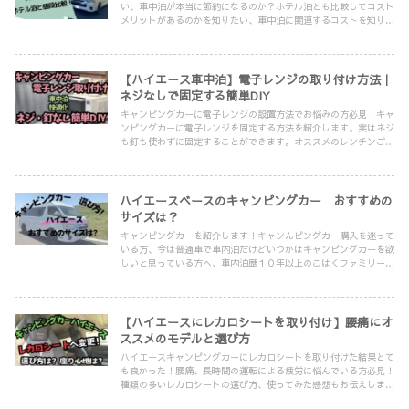
い、車中泊が本当に節約になるのか？ホテル泊とも比較してコスト
メリットがあるのかを知りたい、車中泊に関連するコストを知りた
い方必見！車中泊とホテル泊のコストを実際に比較してみました！
実は車中泊はかなりコスパが良いです！この記事を読めば車中泊を
やってみる決心がつくこと間違いなし！
【ハイエース車中泊】電子レンジの取り付け方法｜
ネジなしで固定する簡単DIY
キャンピングカーに電子レンジの設置方法でお悩みの方必見！キャ
ンピングカーに電子レンジを固定する方法を紹介します。実はネジ
も釘も使わずに固定することができます。オススメのレンチンご飯
も紹介！この記事を読んでいただければ電子レンジを積んで旅の食
事がワンランク上がること間違いなし！
ハイエースベースのキャンピングカー おすすめの
サイズは？
キャンピングカーを紹介します！キャンんピングカー購入を迷って
いる方、今は普通車で車内泊だけどいつかはキャンピングカーを欲
しいと思っている方へ、車内泊歴１０年以上のこはくファミリーが
紹介します。参考になれば嬉しいです。
【ハイエースにレカロシートを取り付け】腰痛にオ
ススメのモデルと選び方
ハイエースキャンピングカーにレカロシートを取り付けた結果とて
も良かった！腰痛、長時間の運転による疲労に悩んでいる方必見！
種類の多いレカロシートの選び方、使ってみた感想もお伝えしま
す。