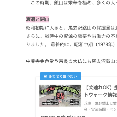
この時期、鉱山は栄華を極め、多くの人
衰退と閉山
昭和初期に入ると、尾去沢鉱山の採掘量は
さらに、戦時中の資源の需要や労働力の不
りました。 最終的に、昭和中期（1978
中尊寺金色堂や奈良の大仏にも尾去沢鉱山
【犬連れOK】
トウォーク情報
兵庫・生野銀山は愛
金・営業時間・ペッ
camper-mobydick.com