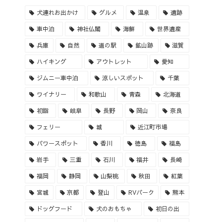
犬連れお出かけ
グルメ
温泉
遺跡
車中泊
神社仏閣
海鮮
世界遺産
兵庫
自然
道の駅
鉱山跡
滋賀
ハイキング
アウトレット
愛知
ジムニー車中泊
涼しいスポット
千葉
ワイナリー
和歌山
青森
北海道
初詣
岐阜
長野
岡山
奈良
フェリー
城
近江町市場
パワースポット
香川
徳島
福島
岩手
三重
石川
福井
長崎
福岡
静岡
山梨桃
秋田
紅葉
宮城
京都
登山
RVパーク
熊本
ドッグフード
犬のおもちゃ
初日の出