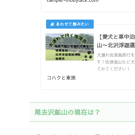
【愛犬と車中泊
山〜北沢浮遊選
犬連れ佐渡島旅行を
す！佐渡金山など犬
てみてください！
コハクと車旅
尾去沢鉱山の現在は？