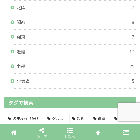
北陸
7
関西
8
関東
7
近畿
17
中部
21
北海道
5
タグで検索
犬連れお出かけ
グルメ
温泉
遺跡
車中泊
神社仏閣
海鮮
世界遺産
兵庫
自然
シェア
目次へ
道の駅
鉱山跡
滋賀
ハイキング
アウトレット