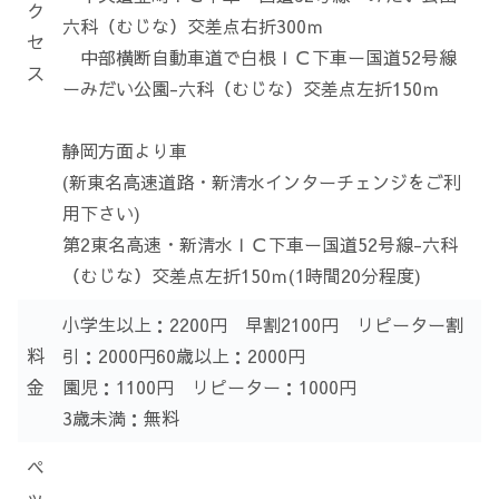
ク
六科（むじな）交差点右折300ｍ
セ
中部横断自動車道で白根ＩＣ下車ー国道52号線
ス
ーみだい公園-六科（むじな）交差点左折150ｍ
静岡方面より車
(新東名高速道路・新清水インターチェンジをご利
用下さい)
第2東名高速・新清水ＩＣ下車ー国道52号線-六科
（むじな）交差点左折150ｍ(1時間20分程度)
小学生以上：2200円 早割2100円 リピーター割
料
引：2000円60歳以上：2000円
金
園児：1100円 リピーター：1000円
3歳未満：無料
ペ
ッ