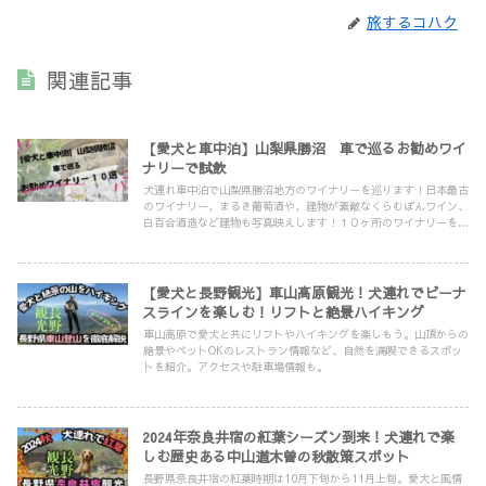
旅するコハク
関連記事
【愛犬と車中泊】山梨県勝沼 車で巡るお勧めワイ
ナリーで試飲
犬連れ車中泊で山梨県勝沼地方のワイナリーを巡ります！日本最古
のワイナリー、まるき葡萄酒や、建物が素敵なくらむぼんワイン、
白百合酒造など建物も写真映えします！１０ヶ所のワイナリーを写
真付きで紹介しますのでぜひ参考にしてみてください！
【愛犬と長野観光】車山高原観光！犬連れでビーナ
スラインを楽しむ！リフトと絶景ハイキング
車山高原で愛犬と共にリフトやハイキングを楽しもう。山頂からの
絶景やペットOKのレストラン情報など、自然を満喫できるスポッ
トを紹介。アクセスや駐車場情報も。
2024年奈良井宿の紅葉シーズン到来！犬連れで楽
しむ歴史ある中山道木曽の秋散策スポット
長野県奈良井宿の紅葉時期は10月下旬から11月上旬。愛犬と風情