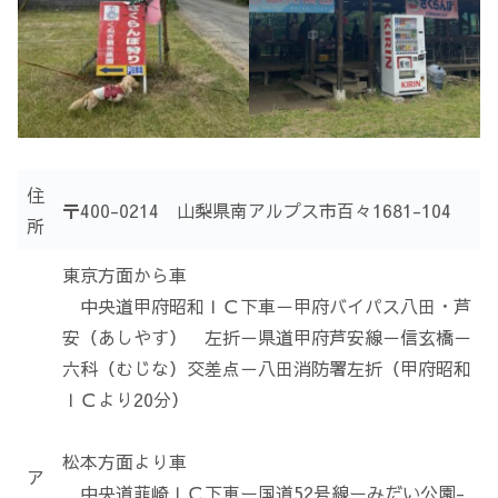
住
〒400-0214 山梨県南アルプス市百々1681-104
所
東京方面から車
中央道甲府昭和ＩＣ下車－甲府バイパス八田・芦
安（あしやす） 左折－県道甲府芦安線－信玄橋－
六科（むじな）交差点－八田消防署左折（甲府昭和
ＩＣより20分）
松本方面より車
ア
中央道韮崎ＩＣ下車ー国道52号線ーみだい公園-