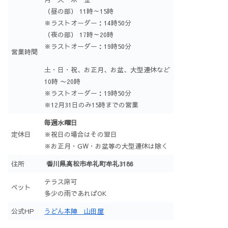
（昼の部） 11時～15時
※ラストオーダー：14時50分
（夜の部） 17時～20時
※ラストオーダー：19時50分
営業時間
土・日・祝、お正月、お盆、大型連休など
10時 〜20時
※ラストオーダー：19時50分
※12月31日のみ15時までの営業
毎週水曜日
定休日
※祝日の場合はその翌日
※お正月・GW・お盆等の大型連休は除く
住所
香川県高松市牟礼町牟礼3186
テラス席可
ペット
多少の雨であればOK
公式HP
うどん本陣 山田屋