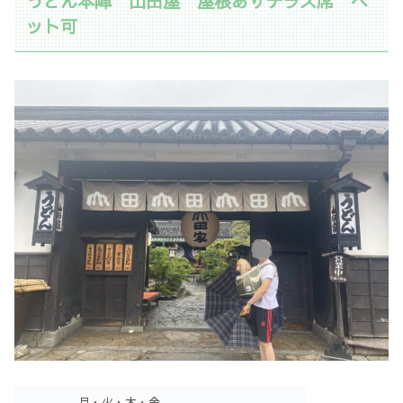
うどん本陣 山田屋 屋根ありテラス席 ペ
ット可
月・火・木・金