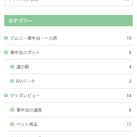
カテゴリー
ジムニー車中泊・一人旅
10
車中泊スポット
6
道の駅
4
RVパーク
2
グッズレビュー
34
車中泊の道具
6
ペット用品
17