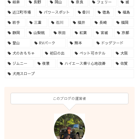
岐阜
長野
岡山
奈良
フェリー
城
近江町市場
パワースポット
香川
徳島
福島
岩手
三重
石川
福井
長崎
福岡
静岡
山梨桃
秋田
紅葉
宮城
京都
登山
RVパーク
熊本
ドッグフード
犬のおもちゃ
初日の出
ペット可ホテル
大阪
ジムニー
夜景
ハイエース乗り心地改善
佐賀
犬用スロープ
このブログの運営者