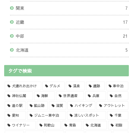
関東
7
近畿
17
中部
21
北海道
5
タグで検索
犬連れお出かけ
グルメ
温泉
遺跡
車中泊
神社仏閣
海鮮
世界遺産
兵庫
自然
道の駅
鉱山跡
滋賀
ハイキング
アウトレット
愛知
ジムニー車中泊
涼しいスポット
千葉
ワイナリー
和歌山
青森
北海道
初詣