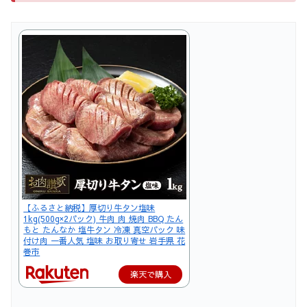
【ふるさと納税】厚切り牛タン塩味
1kg(500g×2パック) 牛肉 肉 焼肉 BBQ たん
もと たんなか 塩牛タン 冷凍 真空パック 味
付け肉 一番人気 塩味 お取り寄せ 岩手県 花
巻市
楽天で購入