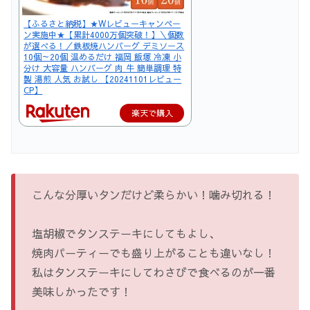
【ふるさと納税】★Wレビューキャンペー
ン実施中★【累計4000万個突破！】＼個数
が選べる！／鉄板焼ハンバーグ デミソース
10個～20個 温めるだけ 福岡 飯塚 冷凍 小
分け 大容量 ハンバーグ 肉 牛 簡単調理 特
製 湯煎 人気 お試し 【20241101レビュー
CP】
楽天で購入
こんな分厚いタンだけど柔らかい！噛み切れる！
塩胡椒でタンステーキにしてもよし、
焼肉パーティーでも盛り上がることも違いなし！
私はタンステーキにしてわさびで食べるのが一番
美味しかったです！