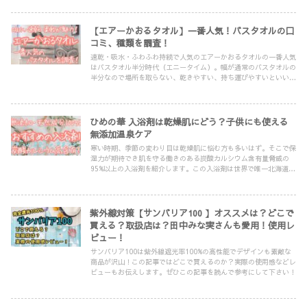
【エアーかおるタオル】一番人気！バスタオルの口
コミ、種類を調査！
速乾・吸水・ふわふわ持続で人気のエアーかおるタオルの一番人気
はバスタオル半分時代（エニータイム）。幅が通常のバスタオルの
半分なので場所を取らない、乾きやすい、持ち運びやすいといいこ
とずくめ！ぜひお試しください！
ひめの華 入浴剤は乾燥肌にどう？子供にも使える
無添加温泉ケア
寒い時期、季節の変わり目は乾燥肌に悩む方も多いはず。そこで保
湿力が期待でき肌を守る働きのある炭酸カルシウム含有量脅威の
95%以上の入浴剤を紹介します。この入浴剤は世界で唯一北海道の
温泉でしか採取できない石灰華が主成分のとっても貴重な入浴剤で
す。
紫外線対策【サンバリア100 】オススメは？どこで
買える？取扱店は？田中みな実さんも愛用！使用レ
ビュー！
サンバリア100は紫外線遮光率100%の高性能でデザインも素敵な
商品が沢山！この記事ではどこで買えるのか？実際の使用感などレ
ビューもお伝えします。ぜひこの記事を読んで参考にして下さい！