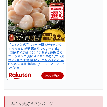
【ふるさと納税】24年 年間 総合1位 ホタ
テ ふるさと 納税 訳あり 800g ～ 3.2kg
【発送時期が選べる】( ふるさと納税 ほた
て ランキング 海鮮 ふるさと納税 帆立 人気
ホタテ貝柱 北海道別海町 冷凍 ふるさと 年
内発送 お歳暮 御歳暮 )(クラウドファンディ
ング対象)
楽天で購入
みんな大好きハンバーグ！