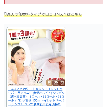
👇楽天で無香料タイプで口コミNo.１はこちら
【ふるさと納税】3倍長持ち トイレットペ
ーパー サンハニー (無地ホワイト) シングル
〈選べる容量〉18ロール・36ロール・72ロ
ール / ロング巻き 150m トイレットペーパ
ー シングル パルプ 再生紙不使用 長持ち