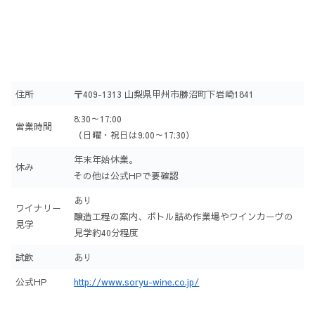
住所
〒409-1313 山梨県甲州市勝沼町下岩崎1841
8:30～17:00
営業時間
（日曜・祝日は9:00～17:30）
年末年始休業。
休み
その他は公式HPで要確認
あり
ワイナリー
醸造工程の案内、ボトル詰め作業場やワインカーヴの
見学
見学約40分程度
試飲
あり
公式HP
http://www.soryu-wine.co.jp/