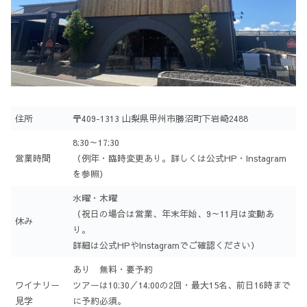
住所
〒409-1313 山梨県甲州市勝沼町下岩崎2488
8:30～17:30
営業時間
（例年・臨時変更あり。詳しくは公式HP・Instagram
を参照）
水曜・木曜
（祝日の場合は営業、年末年始、9～11月は変動あ
休み
り。
詳細は公式HPやInstagramでご確認ください）
あり 無料・要予約
ワイナリー
ツアーは10:30／14:00の2回・最大15名、前日16時まで
見学
に予約必須。