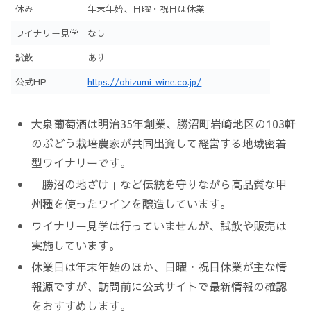
休み
年末年始、日曜・祝日は休業
ワイナリー見学
なし
試飲
あり
公式HP
https://ohizumi-wine.co.jp/
大泉葡萄酒は明治35年創業、勝沼町岩崎地区の103軒
のぶどう栽培農家が共同出資して経営する地域密着
型ワイナリーです。
「勝沼の地ざけ」など伝統を守りながら高品質な甲
州種を使ったワインを醸造しています。
ワイナリー見学は行っていませんが、試飲や販売は
実施しています。
休業日は年末年始のほか、日曜・祝日休業が主な情
報源ですが、訪問前に公式サイトで最新情報の確認
をおすすめします。