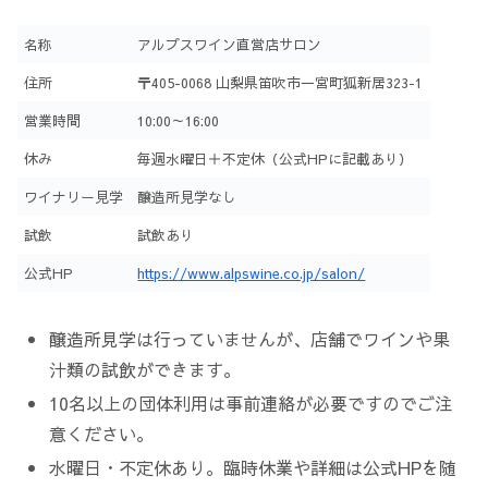
名称
アルプスワイン直営店サロン
住所
〒405-0068 山梨県笛吹市一宮町狐新居323-1
営業時間
10:00～16:00
休み
毎週水曜日＋不定休（公式HPに記載あり）
ワイナリー見学
醸造所見学なし
試飲
試飲あり
公式HP
https://www.alpswine.co.jp/salon/
醸造所見学は行っていませんが、店舗でワインや果
汁類の試飲ができます。
10名以上の団体利用は事前連絡が必要ですのでご注
意ください。
水曜日・不定休あり。臨時休業や詳細は公式HPを随