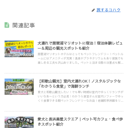
旅するコハク
関連記事
犬連れで琵琶湖マリオットに宿泊！宿泊体験レビュ
ー＆周辺の観光スポットも紹介
琵琶湖マリオットホテルはとってもペットフレンドリー！ペットル
ームにはアメニティが充実！温泉やプラネタリウムもあり家族でも
楽しめる工夫も沢山ありました。ペットと泊まる際の注意点も解説
します。ホテル前には公園、琵琶湖ビューの絶景、周辺には愛犬と
楽しめるスポット多数！
【和歌山観光】室内犬連れOK！ノスタルジックな
「わかうら食堂」で海鮮ランチ
愛犬と和歌山観光したい！でも寒い時期は室内でゆっくりランチが
いいなあ〜という方必見！わかうら食堂さんは室内ソファーでゆっ
くり食事できる朝ペットフレンドリーなお店！老舗料亭旅館をリノ
ベした店内いも見どころ満載でした！
愛犬と長浜黒壁スクエア｜ペット可カフェ・食べ歩
きスポット紹介