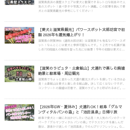
滋賀県長浜の黒壁スクエアは愛犬と散策できるレトロな街並みで人
気のスポット！食べ歩きや写真スポット満載。この記事を読んで愛
犬との滋賀県観光の参考にしてください！
【愛犬と滋賀県観光】パワースポット太郎坊宮で初
詣 2026年も運気爆上がり！
滋賀県の阿賀神社（通称太郎坊宮）は滋賀県でも有名なパワースポ
ット！なんとここは愛犬と参拝可能なんです。１２月でも紅葉が楽
しめ700段超えの階段を登った先には絶景！今年の初詣は愛犬と太
郎坊宮でパワーをもらい運気爆上がりの2025年を迎えてはいかが
でしょうか！？
【滋賀のラピュタ・土倉鉱山】犬連れで楽しむ廃墟
絶景と駐車場・周辺観光
滋賀県でちょっと変わった犬連れ観光スポットを探している方は必
見！土倉鉱山は愛犬と楽しめる鉱山跡。決して広くはないですが、
コンクリートの廃墟は圧巻で、滋賀のラピュタと呼ばれるほど。滋
賀県観光の際にはぜひ寄ってください！
【2026年GW・夏休み】犬連れOK！岐阜「グルマ
ンヴィタルパンの森」と「池田温泉」日帰り旅
岐阜で愛犬と一緒にお出かけしたい方必見！大人気のパンのテーマ
パーク「グルマンヴィタル パンの森」でテラスランチを楽しんだ
後は、源泉かけ流しの「池田温泉」でのんびりリフレッシュ。GW