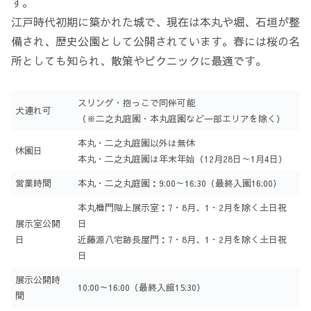
す。
江戸時代初期に築かれた城で、現在は本丸や堀、石垣が整
備され、歴史公園として公開されています。春には桜の名
所としても知られ、散策やピクニックに最適です。
スリング・抱っこで同伴可能
犬連れ可
（※二之丸庭園・本丸庭園など一部エリアを除く）
本丸・二之丸庭園以外は無休
休園日
本丸・二之丸庭園は年末年始（12月28日～1月4日）
営業時間
本丸・二之丸庭園：9:00～16:30（最終入園16:00）
本丸櫓門階上展示室：7・8月、1・2月を除く土日祝
展示室公開
日
日
近藤源八宅跡長屋門：7・8月、1・2月を除く土日祝
日
展示公開時
10:00～16:00（最終入館15:30）
間