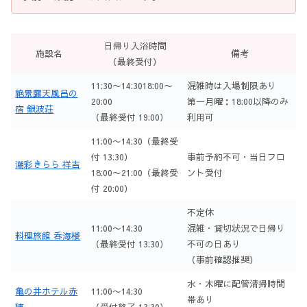
日帰り入浴時間
施設名
備考
（最終受付）
11:30〜14:3018:00〜
混雑時は入場制限あり
絶景露天風呂の
20:00
第一月曜：18:00以降のみ
宿 銀波荘
（最終受付 19:00）
利用可
11:00〜14:30（最終受
付 13:30）
事前予約不可・当日フロ
潮彩きらら 祥吉
18:00〜21:00（最終受
ント受付
付 20:00）
不定休
11:00〜14:30
混雑・貸切状況で日帰り
料理旅館 呑海楼
（最終受付 13:30）
不可の日あり
（事前確認推奨）
水・木曜に配管清掃時間
亀の井ホテル赤
11:00〜14:30
帯あり
穂
（受付終了 13:30）