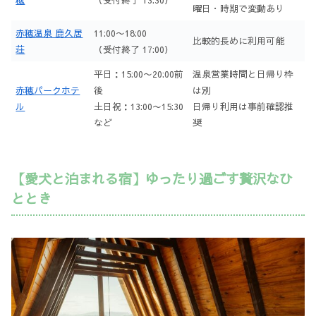
曜日・時期で変動あり
赤穂温泉 鹿久居
11:00〜18:00
比較的長めに利用可能
荘
（受付終了 17:00）
平日：15:00〜20:00前
温泉営業時間と日帰り枠
赤穂パークホテ
後
は別
ル
土日祝：13:00〜15:30
日帰り利用は事前確認推
など
奨
【愛犬と泊まれる宿】ゆったり過ごす贅沢なひ
ととき