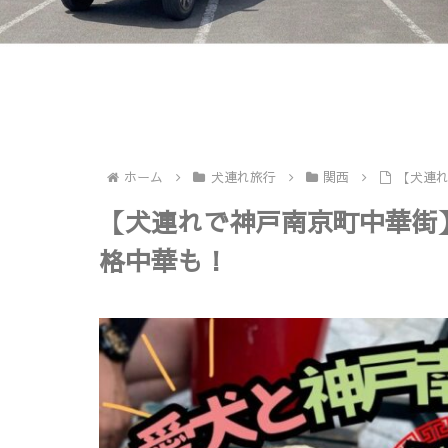
ホーム
犬連れ旅行
関西
【犬連
【犬連れで神戸南京町中華街
格中華も！