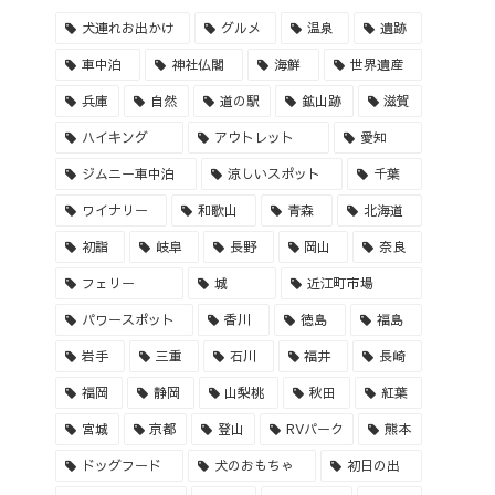
犬連れお出かけ
グルメ
温泉
遺跡
車中泊
神社仏閣
海鮮
世界遺産
兵庫
自然
道の駅
鉱山跡
滋賀
ハイキング
アウトレット
愛知
ジムニー車中泊
涼しいスポット
千葉
ワイナリー
和歌山
青森
北海道
初詣
岐阜
長野
岡山
奈良
フェリー
城
近江町市場
パワースポット
香川
徳島
福島
岩手
三重
石川
福井
長崎
福岡
静岡
山梨桃
秋田
紅葉
宮城
京都
登山
RVパーク
熊本
ドッグフード
犬のおもちゃ
初日の出