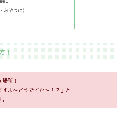
給に
・おやつに）
方！
な場所！
ますよ〜どうですか〜！？」と
す。