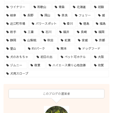
ワイナリー
和歌山
青森
北海道
初詣
岐阜
長野
岡山
奈良
フェリー
城
近江町市場
パワースポット
香川
徳島
福島
岩手
三重
石川
福井
長崎
福岡
静岡
山梨桃
秋田
紅葉
宮城
京都
登山
RVパーク
熊本
ドッグフード
犬のおもちゃ
初日の出
ペット可ホテル
大阪
ジムニー
夜景
ハイエース乗り心地改善
佐賀
犬用スロープ
このブログの運営者