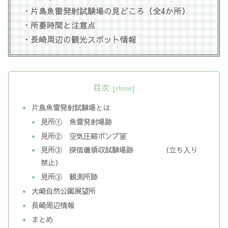
・片島魚雷発射試験場の見どころ（全4か所）
・所要時間と注意点
・長崎周辺の観光スポット情報
目次
片島魚雷発射試験場とは
見所① 魚雷発射場跡
見所② 空気圧縮ポンプ室
見所③ 探信儀領収試験場跡 （立ち入り
禁止）
見所③ 観測所跡
大崎自然公園展望所
長崎周辺情報
まとめ