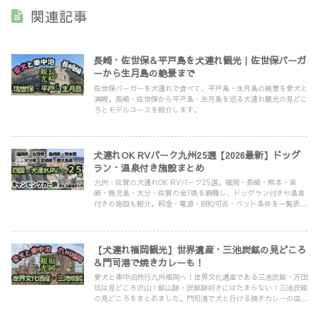
関連記事
長崎・佐世保＆平戸島を犬連れ観光｜佐世保バーガ
ーから生月島の絶景まで
佐世保バーガーを犬連れで食べて、平戸島・生月島の絶景を愛犬と
満喫。長崎・佐世保から平戸島・生月島を巡る犬連れ観光の見どこ
ろとモデルコースを紹介します。
犬連れOK RVパーク九州25選【2026最新】ドッグ
ラン・温泉付き施設まとめ
九州・佐賀の犬連れOK RVパーク25選。福岡・長崎・熊本・宮
崎・鹿児島・大分・佐賀の全7県を網羅し、ドッグラン付きや温泉
付きの施設も紹介。料金・電源・BBQ可否・ペット条件を一覧表で
徹底比較。キャンピングカーや車中泊で愛犬と九州旅行するなら必
見です。
【犬連れ福岡観光】世界遺産・三池炭鉱の見どころ
＆門司港で焼きカレーも！
愛犬と車中泊旅行九州福岡へ！世界文化遺産である三池炭鉱・万田
坑は見どころ沢山！鉱山跡・炭鉱跡好きにはたまらない！三池炭鉱
の見どころをまとめました。門司港で犬と行ける焼きカレーの店も
紹介します！