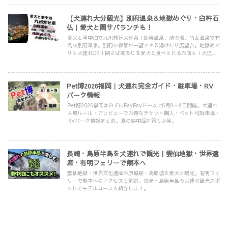
【犬連れ大分観光】別府温泉＆地獄めぐり・臼杵石
仏｜愛犬と関サバランチも！
愛犬と車中泊で九州旅行大分県！鉄輪温泉、渋の湯、竹瓦温泉で有
名な別府温泉。別府の夜景が一望できる湯けむり展望台。地獄めぐ
りも犬連れOK！関さば関あじを愛犬と食べられるお店も！大迫力
の臼杵石仏も犬連れOK！大分県観光の参考にしてください！
Pet博2026福岡｜犬連れ完全ガイド・駐車場・RV
パーク情報
Pet博2026福岡はみずほPayPayドームで8月8〜9日開催。犬連れ
入場ルール・アソビューでお得なチケット購入・ペット可駐車場・
RVパーク情報まとめ。夏の熱中症対策も必見。
長崎・島原半島を犬連れで観光｜雲仙地獄・世界遺
産・有明フェリーで熊本へ
雲仙地獄・世界文化遺産の原城跡・島原城を愛犬と観光。有明フェ
リーで熊本へのアクセスも解説。長崎・島原半島の犬連れ観光スポ
ットとモデルコースを紹介します。