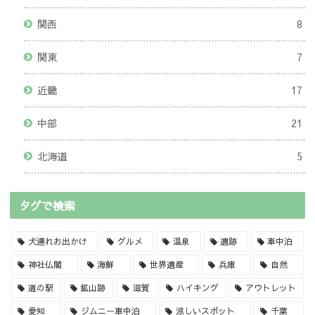
関西
8
関東
7
近畿
17
中部
21
北海道
5
タグで検索
犬連れお出かけ
グルメ
温泉
遺跡
車中泊
神社仏閣
海鮮
世界遺産
兵庫
自然
道の駅
鉱山跡
滋賀
ハイキング
アウトレット
愛知
ジムニー車中泊
涼しいスポット
千葉