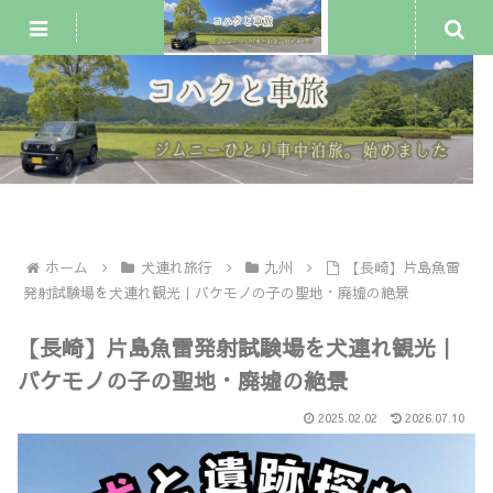
ジムニー車中泊・一人旅
犬連れ旅行
車中泊スポット
ホーム
犬連れ旅行
九州
【長崎】片島魚雷
発射試験場を犬連れ観光｜バケモノの子の聖地・廃墟の絶景
【長崎】片島魚雷発射試験場を犬連れ観光｜
バケモノの子の聖地・廃墟の絶景
2025.02.02
2026.07.10