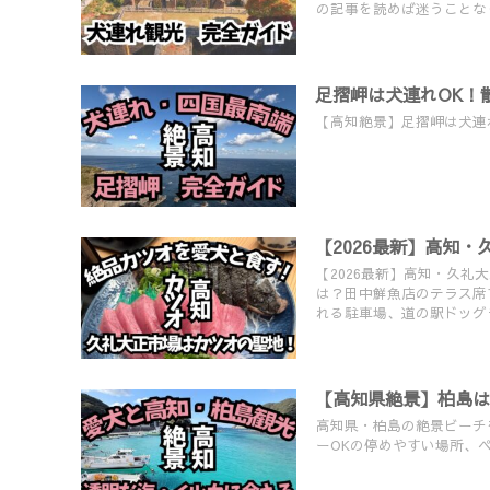
の記事を読めば迷うことな
足摺岬は犬連れOK！
【高知絶景】足摺岬は犬連
【2026最新】高知
【2026最新】高知・久
は？田中鮮魚店のテラス席
れる駐車場、道の駅ドッグ
【高知県絶景】柏島は
高知県・柏島の絶景ビーチ
ーOKの停めやすい場所、