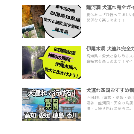
龍河洞 犬連れ完全ガ
夏休みにぜひ行ってほしい
関係なく楽しめます！
伊尾木洞 犬連れ完全
高知県に愛犬と楽しめるス
窟探索を楽しめます！マイ
犬連れ四国おすすめ観
四国4県（高知・愛媛・香
渓谷・龍河洞・天空の鳥居
泊・日帰り旅行の参考に。