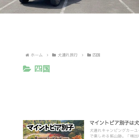
ホーム
犬連れ旅行
四国
四国
マイントピア別子は犬
犬連れキャンピングカーユ
で楽しめる鉱山跡。「端出