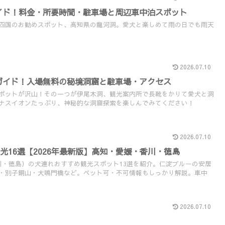
イド！料金・所要時間・駐車場と周辺車中泊スポット
四国のお勧めスポット、高知県の龍河洞。愛犬と楽しめて雨の日でも雨天
2026.07.10
ガイド！入場無料の秘境洞窟と駐車場・アクセス
ポットが沢山！その一つが伊尾木洞、観光案内所で長靴をかりて愛犬と洞
ナスイオンたっぷり、神秘的な洞窟探索を楽しんでみてください！
2026.07.10
光16選【2026年最新版】高知・愛媛・香川・徳島
川・徳島）の犬連れおすすめ観光スポット13選を紹介。仁淀ブルーの安居
・別子銅山・大鳴門橋など。ペット可・不可情報もしっかり解説。車中
2026.07.10