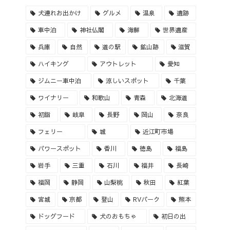
犬連れお出かけ
グルメ
温泉
遺跡
車中泊
神社仏閣
海鮮
世界遺産
兵庫
自然
道の駅
鉱山跡
滋賀
ハイキング
アウトレット
愛知
ジムニー車中泊
涼しいスポット
千葉
ワイナリー
和歌山
青森
北海道
初詣
岐阜
長野
岡山
奈良
フェリー
城
近江町市場
パワースポット
香川
徳島
福島
岩手
三重
石川
福井
長崎
福岡
静岡
山梨桃
秋田
紅葉
宮城
京都
登山
RVパーク
熊本
ドッグフード
犬のおもちゃ
初日の出