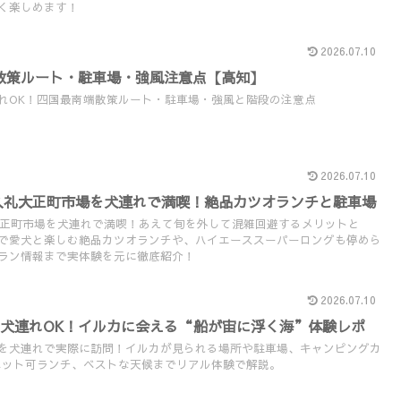
く楽しめます！
2026.07.10
散策ルート・駐車場・強風注意点【高知】
れOK！四国最南端散策ルート・駐車場・強風と階段の注意点
2026.07.10
・久礼大正町市場を犬連れで満喫！絶品カツオランチと駐車場
礼大正町市場を犬連れで満喫！あえて旬を外して混雑回避するメリットと
で愛犬と楽しむ絶品カツオランチや、ハイエーススーパーロングも停めら
ラン情報まで実体験を元に徹底紹介！
2026.07.10
犬連れOK！イルカに会える“船が宙に浮く海”体験レポ
を犬連れで実際に訪問！イルカが見られる場所や駐車場、キャンピングカ
ペット可ランチ、ベストな天候までリアル体験で解説。