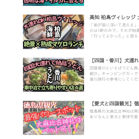
高知 柏島ヴィレッジ
「船が宙に浮いて見える」
のは1軒のみで、それが柏
「行ってよかった」と思え
【四国・香川】犬連れ
四国香川といえばうどん県
紹介。キャンピングカーで
香川旅行の参考にしてくだ
【愛犬と四国観光】
徳島県の大麻比古神社は県
ありなんと愛犬と参拝可能