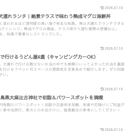
2026.07.10
 犬連れランチ｜絶景テラスで味わう熟成マグロ海鮮丼
と言われるほど透明度の高い海で有名な柏島。実は犬連れでランチできる
島ヴィレッジ。熟成マグロは絶品、テラス席から望む絶景は想像以上。
る、柏島で貴重なレストランでした。
2026.07.10
で行けるうどん屋4選（キャンピングカーOK）
。犬連れで行ける数少ないお店の中でも実際にいってよかったお店を厳選
も行ける？ペット可スペースの雰囲気を写真多めで紹介します。ぜひ四国
さい。
2026.07.10
徳島県大麻比古神社で初詣＆パワースポットを満喫
内有数のパワースポット！初詣や交通安全祈願、安産や厄除けにご利益が
！車中泊旅行、愛犬とのお出かけに、徳島観光の参考にしてください！
2026.07.10