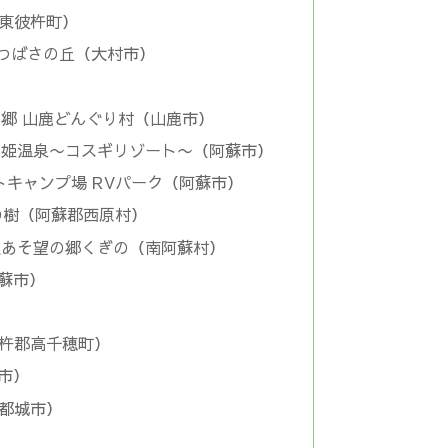
（東彼杵町）
ill〜つばさの丘（大村市）
泉の郷 山鹿どんぐり村（山鹿市）
阿蘇乙姫温泉〜コスギリゾート〜（阿蘇市）
トキャンプ場 RVパーク（阿蘇市）
ンの樹（阿蘇郡西原村）
道の駅あそ望の郷くぎの（南阿蘇村）
阿蘇市）
臼杵郡高千穂町）
向市）
（都城市）
）