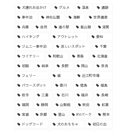
犬連れお出かけ
グルメ
温泉
遺跡
車中泊
神社仏閣
海鮮
世界遺産
兵庫
自然
道の駅
鉱山跡
滋賀
ハイキング
アウトレット
愛知
ジムニー車中泊
涼しいスポット
千葉
ワイナリー
和歌山
青森
北海道
初詣
岐阜
長野
岡山
奈良
フェリー
城
近江町市場
パワースポット
香川
徳島
福島
岩手
三重
石川
福井
長崎
福岡
静岡
山梨桃
秋田
紅葉
宮城
京都
登山
RVパーク
熊本
ドッグフード
犬のおもちゃ
初日の出