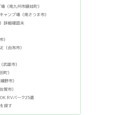
ンプ場（南九州市頴娃町）
スキャンプ場（南さつま市）
市）詳細確認未
布市）
ASE（由布市）
MP（武雄市）
有田町）
野（嬉野市）
（佐賀市）
K RVパーク25選
を探す