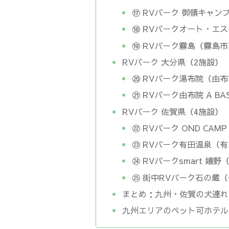
⑰ RVパーク 御領キャ
⑱ RVパークオート・エ
⑲ RVパーク霧島（霧島
RVパーク 大分県（2施設）
⑳ RVパーク湯布院（由
㉑ RVパーク由布院 A B
RVパーク 佐賀県（4施設）
㉒ RVパーク OND CA
㉓ RVパーク有田温泉（
㉔ RVパークsmart 嬉
㉕ 街中RVパーク石の蔵
まとめ：九州・佐賀の犬連れO
九州エリアのペット可ホテル