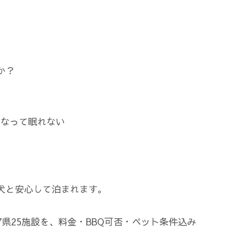
か？
になって眠れない
犬と安心して泊まれます。
7県25施設を、料金・BBQ可否・ペット条件込み