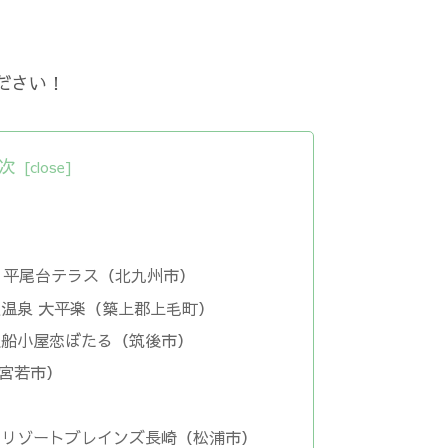
ださい！
次
ン 平尾台テラス（北九州市）
の迫温泉 大平楽（築上郡上毛町）
川の駅船小屋恋ぼたる（筑後市）
（宮若市）
ペットリゾートブレインズ長崎（松浦市）