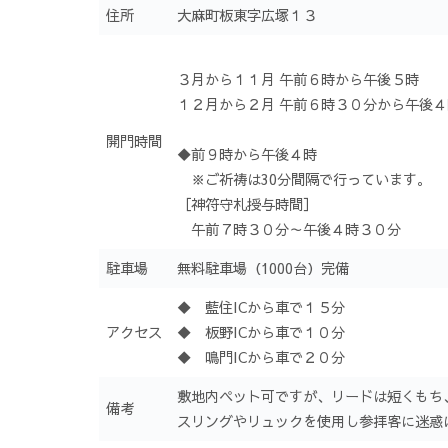
住所
大麻町板東字広塚１３
３月から１１月 午前６時から午後５時
１２月から２月 午前６時３０分から午後
開門時間
◆前９時から午後４時
※ご祈祷は30分間隔で行っています。
［神符守札授与時間］
午前７時３０分～午後４時３０分
駐車場
無料駐車場（1000台）完備
◆ 藍住ICから車で１５分
アクセス
◆ 板野ICから車で１０分
◆ 鳴門ICから車で２０分
敷地内ペット可ですが、リードは短くもち
備考
スリングやリュックを使用し参拝客に迷惑