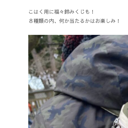
こはく用に福々鈴みくじも！
８種類の内、何か当たるかはお楽しみ！