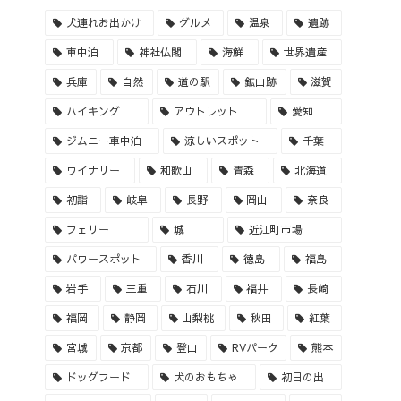
犬連れお出かけ
グルメ
温泉
遺跡
車中泊
神社仏閣
海鮮
世界遺産
兵庫
自然
道の駅
鉱山跡
滋賀
ハイキング
アウトレット
愛知
ジムニー車中泊
涼しいスポット
千葉
ワイナリー
和歌山
青森
北海道
初詣
岐阜
長野
岡山
奈良
フェリー
城
近江町市場
パワースポット
香川
徳島
福島
岩手
三重
石川
福井
長崎
福岡
静岡
山梨桃
秋田
紅葉
宮城
京都
登山
RVパーク
熊本
ドッグフード
犬のおもちゃ
初日の出