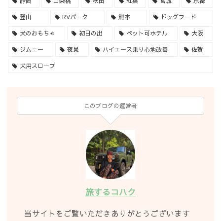
静岡
山梨桃
秋田
紅葉
宮城
京都
登山
RVパーク
熊本
ドッグフード
犬のおもちゃ
初日の出
ペット可ホテル
大阪
ジムニー
夜景
ハイエース乗り心地改善
佐賀
犬用スロープ
このブログの運営者
旅するコハク
当サイトをご覧いただきありがとうございます