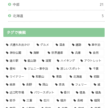
中部
21
北海道
5
タグで検索
犬連れお出かけ
グルメ
温泉
遺跡
車中泊
神社仏閣
海鮮
世界遺産
兵庫
自然
道の駅
鉱山跡
滋賀
ハイキング
アウトレット
愛知
ジムニー車中泊
涼しいスポット
千葉
ワイナリー
和歌山
青森
北海道
初詣
岐阜
長野
岡山
奈良
フェリー
城
近江町市場
パワースポット
香川
徳島
福島
岩手
三重
石川
福井
長崎
福岡