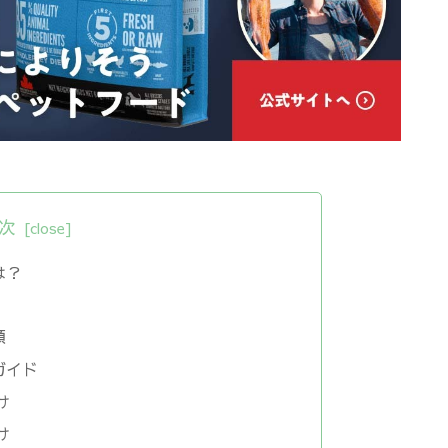
次
は？
類
ガイド
け
け