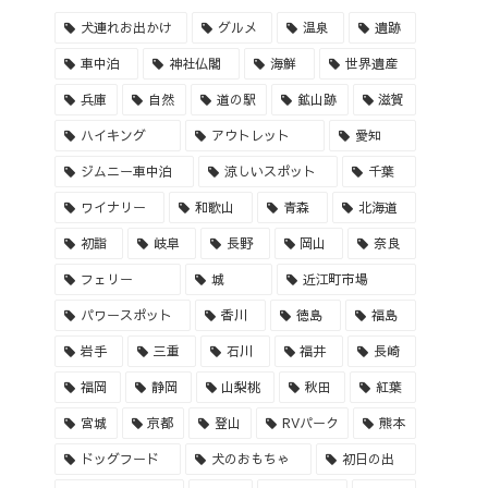
犬連れお出かけ
グルメ
温泉
遺跡
車中泊
神社仏閣
海鮮
世界遺産
兵庫
自然
道の駅
鉱山跡
滋賀
ハイキング
アウトレット
愛知
ジムニー車中泊
涼しいスポット
千葉
ワイナリー
和歌山
青森
北海道
初詣
岐阜
長野
岡山
奈良
フェリー
城
近江町市場
パワースポット
香川
徳島
福島
岩手
三重
石川
福井
長崎
福岡
静岡
山梨桃
秋田
紅葉
宮城
京都
登山
RVパーク
熊本
ドッグフード
犬のおもちゃ
初日の出