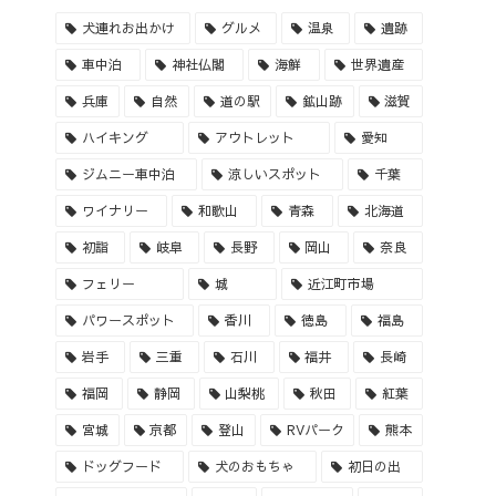
犬連れお出かけ
グルメ
温泉
遺跡
車中泊
神社仏閣
海鮮
世界遺産
兵庫
自然
道の駅
鉱山跡
滋賀
ハイキング
アウトレット
愛知
ジムニー車中泊
涼しいスポット
千葉
ワイナリー
和歌山
青森
北海道
初詣
岐阜
長野
岡山
奈良
フェリー
城
近江町市場
パワースポット
香川
徳島
福島
岩手
三重
石川
福井
長崎
福岡
静岡
山梨桃
秋田
紅葉
宮城
京都
登山
RVパーク
熊本
ドッグフード
犬のおもちゃ
初日の出