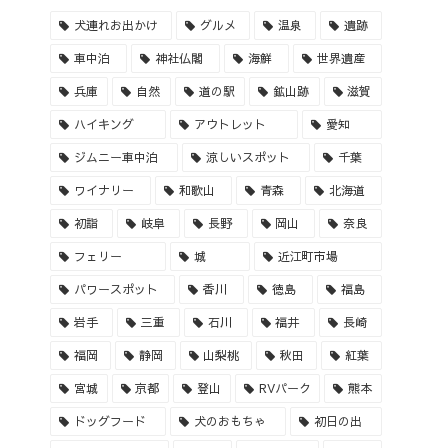
犬連れお出かけ
グルメ
温泉
遺跡
車中泊
神社仏閣
海鮮
世界遺産
兵庫
自然
道の駅
鉱山跡
滋賀
ハイキング
アウトレット
愛知
ジムニー車中泊
涼しいスポット
千葉
ワイナリー
和歌山
青森
北海道
初詣
岐阜
長野
岡山
奈良
フェリー
城
近江町市場
パワースポット
香川
徳島
福島
岩手
三重
石川
福井
長崎
福岡
静岡
山梨桃
秋田
紅葉
宮城
京都
登山
RVパーク
熊本
ドッグフード
犬のおもちゃ
初日の出