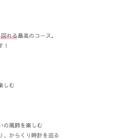
と回れる
最高のコース。
す！
楽しむ
いの風鈴を楽しむ
り、からくり時計を巡る