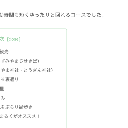
移動時間も短くゆったりと回れるコースでした。
次
観光
いずみやまじせきば）
えやま神社・とうざん神社）
ある裏通り
里
並み
地をぶらり街歩き
まるくがオススメ！