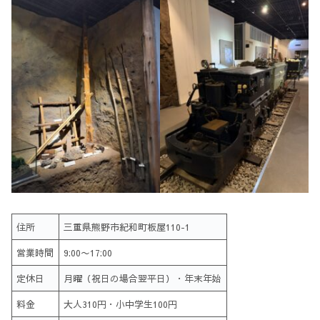
住所
三重県熊野市紀和町板屋110-1
営業時間
9:00〜17:00
定休日
月曜（祝日の場合翌平日）・年末年始
料金
大人310円・小中学生100円