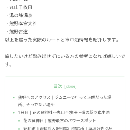
・丸山千枚田
・湯の峰温泉
・熊野本宮大社
・熊野古道
以上を巡った実際のルートと車中泊情報を紹介します。
旅したいけど踏み出せずにいる方の参考になれば嬉しいで
す。
目次
熊野へのアクセス｜ジムニーで行って正解だった場
所、そうでない場所
1日目｜花の窟神社〜丸山千枚田〜道の駅で車中泊
花の窟神社｜熊野最古のパワースポット
紀和鉱山資料館＆紀州鉱山選鉱所｜廃墟好き必見