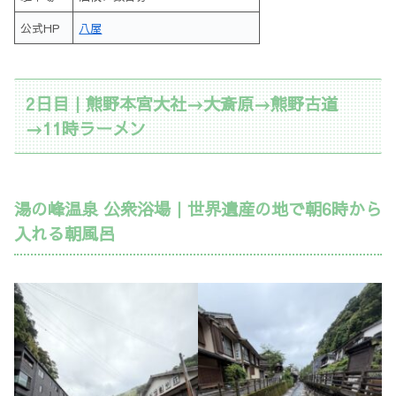
公式HP
八屋
2日目｜熊野本宮大社→大斎原→熊野古道
→11時ラーメン
湯の峰温泉 公衆浴場｜世界遺産の地で朝6時から
入れる朝風呂