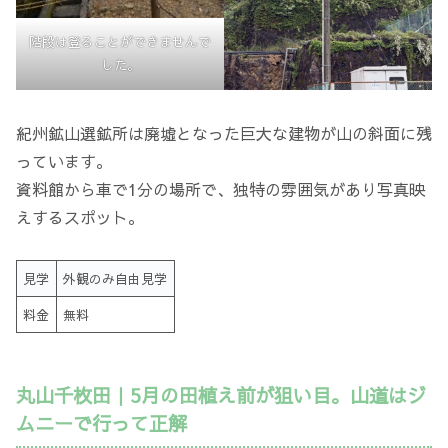
階段は登ることができませんで
した。
紀州鉱山選鉱所は廃墟となった巨大な建物が山の斜面に残
っています。
資料館から車で1分の場所で、独特の雰囲気があり写真映
えするスポット。
見学
外観のみ自由見学
料金
無料
丸山千枚田｜5月の田植え前が狙い目。山道はジ
ムニーで行って正解