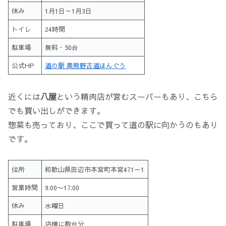
休み
1月1日～1月3日
トイレ
24時間
駐車場
無料・50台
公式HP
道の駅 奥熊野古道ほんぐう
近くには
八屋
という精肉店が営むスーパーもあり、こちら
でも買い出しができます。
惣菜も売っており、ここで買って道の駅に向かうのもあり
です。
住所
和歌山県田辺市本宮町本宮471－1
営業時間
9:00〜17:00
休み
水曜日
駐車場
店横に数台分