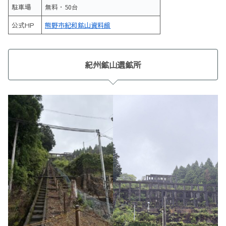
駐車場
無料・50台
公式HP
熊野市紀和鉱山資料館
紀州鉱山選鉱所