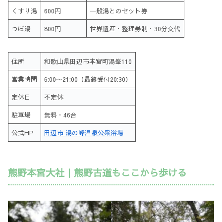
くすり湯
600円
一般湯とのセット券
つぼ湯
800円
世界遺産・整理券制・30分交代
住所
和歌山県田辺市本宮町湯峯110
営業時間
6:00〜21:00（最終受付20:30）
定休日
不定休
駐車場
無料・46台
公式HP
田辺市 湯の峰温泉公衆浴場
熊野本宮大社｜熊野古道もここから歩ける