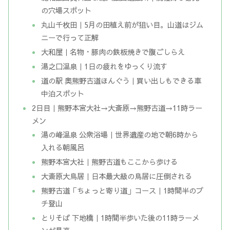
の穴場スポット
丸山千枚田｜5月の田植え前が狙い目。山道はジム
ニーで行って正解
大和屋｜名物・豚肉の鉄板焼きで腹ごしらえ
湯之口温泉｜1日の疲れをゆっくり流す
道の駅 奥熊野古道ほんぐう｜買い出しもできる車
中泊スポット
2日目｜熊野本宮大社→大斎原→熊野古道→11時ラー
メン
湯の峰温泉 公衆浴場｜世界遺産の地で朝6時から
入れる朝風呂
熊野本宮大社｜熊野古道もここから歩ける
大斎原大鳥居｜日本最大級の鳥居に圧倒される
熊野古道「ちょっと寄り道」コース｜1時間半のプ
チ登山
とりそば 下地橋｜1時間半歩いた後の11時ラーメ